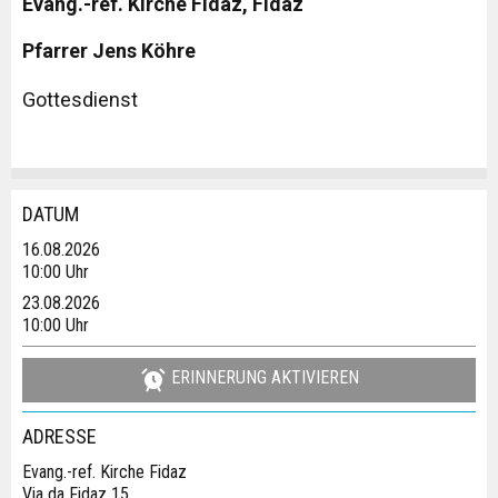
Evang.-ref. Kirche Fidaz, Fidaz
Pfarrer Jens Köhre
Gottesdienst
DATUM
Anzeige beanstanden
Anzeige weiterempfehlen
16.08.2026
Reservation
10:00 Uhr
Ihr Feedback wird sehr geschätzt!
Empfehlen Sie diese Anzeige an Freunde weiter.
23.08.2026
10:00 Uhr
Veranstaltungsdatum *:
Allgemeines Feedback
Anzahl der Teilnehmer *:
Anzeige nicht mehr gültig
ERINNERUNG AKTIVIEREN
Anzeige unvollständig
ADRESSE
Vorname / Nachname *:
Evang.-ref. Kirche Fidaz
Via da Fidaz 15