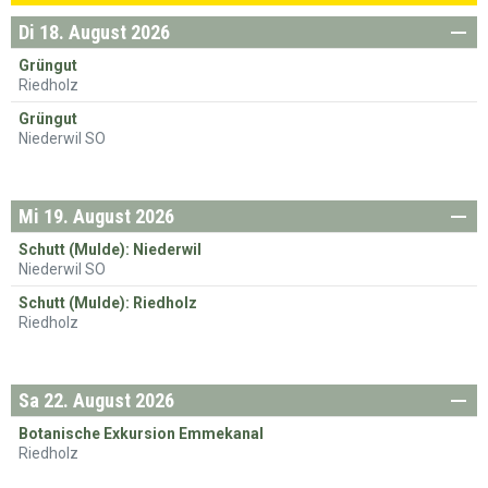
31
1
2
3
4
5
6
Di
18. August 2026
enstag
Grüngut
Riedholz
Grüngut
Niederwil SO
Mi
19. August 2026
ttwoch
Schutt (Mulde): Niederwil
Niederwil SO
Schutt (Mulde): Riedholz
Riedholz
Sa
22. August 2026
mstag
Botanische Exkursion Emmekanal
Riedholz